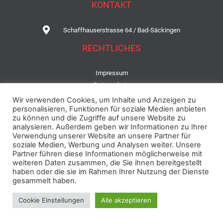
KONTAKT
Schaffhauserstrasse 64 / Bad-Säckingen
RECHTLICHES
Impressum
Datenschutz
Wir verwenden Cookies, um Inhalte und Anzeigen zu
personalisieren, Funktionen für soziale Medien anbieten
zu können und die Zugriffe auf unsere Website zu
© Copyright Villamartino.de
analysieren. Außerdem geben wir Informationen zu Ihrer
Verwendung unserer Website an unsere Partner für
Design von www.Deinak.de Consulting Waldshut-Tiengen
soziale Medien, Werbung und Analysen weiter. Unsere
Partner führen diese Informationen möglicherweise mit
weiteren Daten zusammen, die Sie ihnen bereitgestellt
haben oder die sie im Rahmen Ihrer Nutzung der Dienste
gesammelt haben.
Cookie Einstellungen
Alle akzeptieren